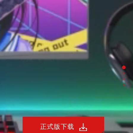
Link 
High
DIYe
Cont
正式版下载